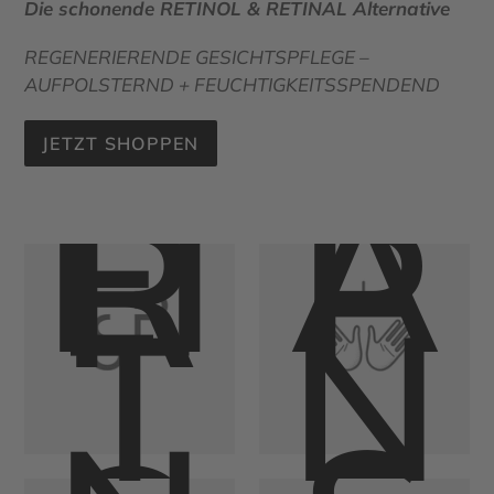
R
S
P
T
Die schonende RETINOL & RETINAL Alternative
H
E
REGENERIERENDE GESICHTSPFLEGE –
AUFPOLSTERND + FEUCHTIGKEITSSPENDEND
JETZT SHOPPEN
EI
A
R
P
T
N