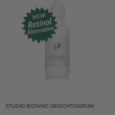
L
A
SI
P
E
U
C
P
STUDIO BOTANIC GESICHTSSERUM