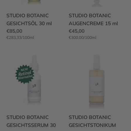
N
IE
T
E
E
G
STUDIO BOTANIC
STUDIO BOTANIC
GESICHTSÖL 30 ml
AUGENCREME 15 ml
Normaler
€85,00
Normaler
€45,00
G
Z
pro
pro
€283,33
/
100ml
€300,00
/
100ml
Preis
Einzelpreis
Preis
Einzelpreis
E
STUDIO
STUDIO
BOTANIC
BOTANIC
G
E
GESICHTSSERUM
GESICHTSTONIKUM
30
PFLEGEND
ml
100
ml
STUDIO BOTANIC
STUDIO BOTANIC
GESICHTSSERUM 30
GESICHTSTONIKUM