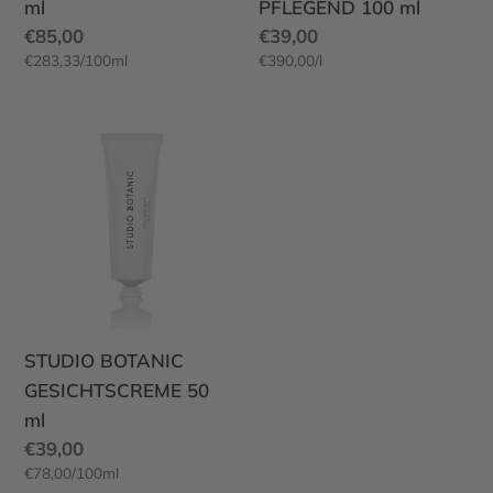
ml
PFLEGEND 100 ml
E
Normaler
€85,00
Normaler
€39,00
pro
pro
€283,33
/
100ml
€390,00
/
l
Preis
Einzelpreis
Preis
Einzelpreis
STUDIO
BOTANIC
GESICHTSCREME
50
ml
STUDIO BOTANIC
GESICHTSCREME 50
ml
Normaler
€39,00
pro
€78,00
/
100ml
Preis
Einzelpreis